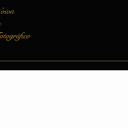
Noiva
m
otográfico