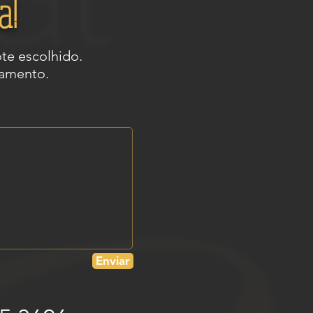
a!
te escolhido.
çamento.
Enviar