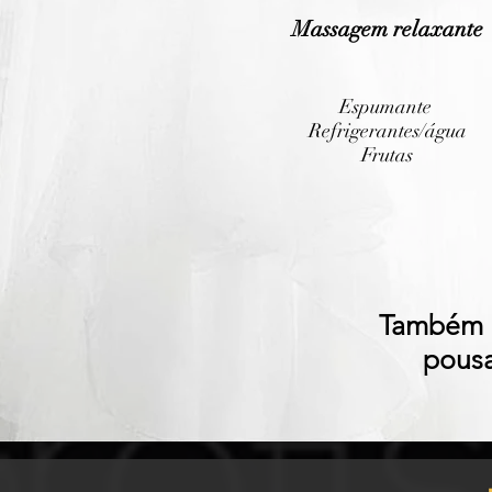
Massagem relaxante
Espumante
Refrigerantes/água
Frutas
Também r
pousa