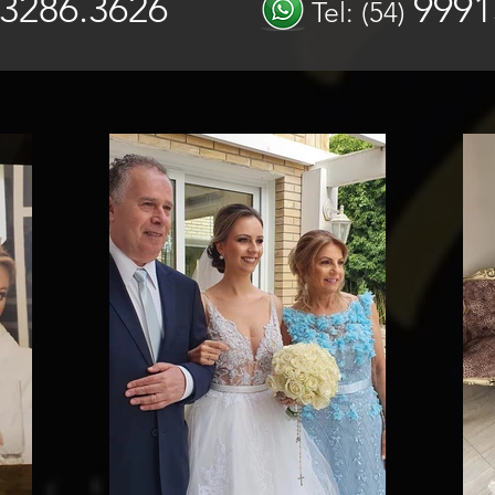
3286.3626
9991
Tel: (54)