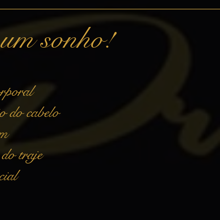
e um sonho!
orporal
o do cabelo
em
do traje
cial