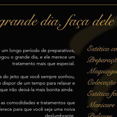
rande dia, faça del
Estética c
 um longo período de preparativos,
egou o grande dia, e ele merece um
Preparaçã
tratamento mais que especial.
Maquiag
ia do jeito que você sempre sonhou,
Colocação 
 dispor de um tempo para relaxar e
que irão deixá-la mais bonita ainda.
Estética fa
 as comodidades e tratamentos que
Manicure
oferece para que você seja uma noiva
Pedicure
deslumbrante.