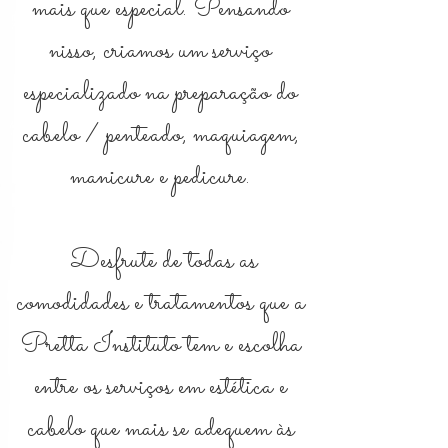
mais que especial. Pensando
nisso, criamos um serviço
especializado na preparação do
cabelo / penteado, maquiagem,
manicure e pedicure.
Desfrute de todas as
comodidades e tratamentos que a
Pretta Instituto tem e escolha
entre os serviços em estética e
cabelo que mais se adequem às