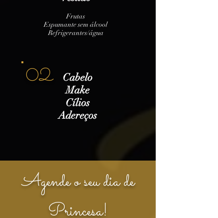
Frutas
Espumante sem álcool
Refrigerantes/água
02
Cabelo
Make
Cílios
Adereços
Agende o seu dia de
Princesa!