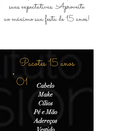
suas expectativas. Aproveite
ao máximo sua festa de 15 anos!
Pacotes 15 anos
01
Cabelo
Make
Cílios
Pé e Mão
Adereços
Vestido